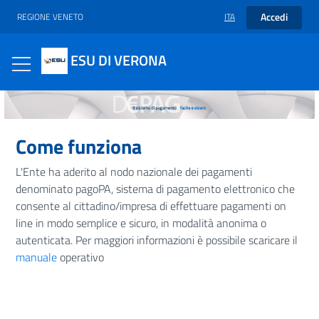
Accedi
REGIONE VENETO
ITA
ESU DI VERONA
Toggle navigation
HEADER
Area
riservata
Pagamenti
Come funziona
con avviso
L'Ente ha aderito al nodo nazionale dei pagamenti
Pagamenti
denominato pagoPA, sistema di pagamento elettronico che
spontanei
consente al cittadino/impresa di effettuare pagamenti on
Ricevute
line in modo semplice e sicuro, in modalità anonima o
telematiche
autenticata.
Per maggiori informazioni è possibile scaricare il
manuale
operativo
Manuale
utente